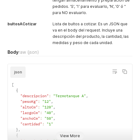
tengan almacenamiento y preparación de
pedidos. 'S', '1' para evaluarlo, 'N', '0' ó ''
para NO evaluarlo.
bultosACotizar
Lista de bultos a cotizar. Es un JSON que
va en el body del request. Incluye una
descripción del producto, la cantidad, las
medidas y peso de cada unidad.
Body
raw
(json)
json
[
{
"descripcion"
:
"Termotanque A"
,
"pesoKg"
:
"12"
,
"altoCm"
:
"120"
,
"largoCm"
:
"40"
,
"anchoCm"
:
"50"
,
"cantidad"
:
"1"
}
,
{
View More