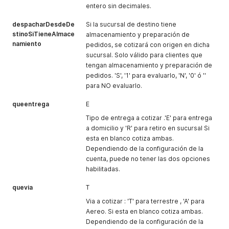
entero sin decimales.
despacharDesdeDe
Si la sucursal de destino tiene
stinoSiTieneAlmace
almacenamiento y preparación de
namiento
pedidos, se cotizará con origen en dicha
sucursal. Solo válido para clientes que
tengan almacenamiento y preparación de
pedidos. 'S', '1' para evaluarlo, 'N', '0' ó ''
para NO evaluarlo.
queentrega
E
Tipo de entrega a cotizar .'E' para entrega
a domicilio y 'R' para retiro en sucursal Si
esta en blanco cotiza ambas.
Dependiendo de la configuración de la
cuenta, puede no tener las dos opciones
habilitadas.
quevia
T
Via a cotizar : 'T' para terrestre , 'A' para
Aereo. Si esta en blanco cotiza ambas.
Dependiendo de la configuración de la