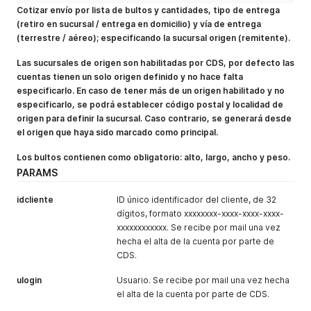
Cotizar envío por lista de bultos y cantidades, tipo de entrega
"DescripcionParaWeb"
:
""
,
"ValorAdicionalRetiro"
:
8.76
,
(retiro en sucursal / entrega en domicilio) y vía de entrega
"ValorAdicionalRetiroTxt"
:
"$ 8,76"
,
(terrestre / aéreo); especificando la sucursal origen (remitente).
"ValorAdicionalReceptoria"
:
4.38
,
"ValorAdicionalReceptoriaTxt"
:
"$ 4,38"
,
Las sucursales de origen son habilitadas por CDS, por defecto las
"PorcentajeDeIva"
:
21
,
cuentas tienen un solo origen definido y no hace falta
"PorcentajeDeIvaTxt"
:
"21,00 %"
,
especificarlo. En caso de tener más de un origen habilitado y no
"ValoresIncluyenIva"
:
"NO"
especificarlo, se podrá establecer código postal y localidad de
}
,
origen para definir la sucursal. Caso contrario, se generará desde
{
el origen que haya sido marcado como principal.
"CodigoLinea"
:
"1000066560-1-2-T"
,
"Valor"
:
31.28
,
Los bultos contienen como obligatorio: alto, largo, ancho y peso.
"ValorTxt"
:
"$ 31,28"
,
PARAMS
"HorasDesde"
:
48
,
"HorasHasta"
:
120
,
"HorasDesdeTxt"
:
"48 Hs."
,
idcliente
ID único identificador del cliente, de 32
"HorasHastaTxt"
:
"120 Hs."
,
dígitos, formato xxxxxxxx-xxxx-xxxx-xxxx-
"HorasDesdeHastaTxt"
:
"48 / 120 Hs."
,
xxxxxxxxxxxx. Se recibe por mail una vez
"Descripcion"
:
"Entrega en domicilio"
,
hecha el alta de la cuenta por parte de
"TipoDeEntrega"
:
"E"
,
CDS.
"Via"
:
"T"
,
"DescripcionLarga"
:
""
,
ulogin
Usuario. Se recibe por mail una vez hecha
"DescripcionParaWeb"
:
""
,
el alta de la cuenta por parte de CDS.
"ValorAdicionalRetiro"
:
8.76
,
"ValorAdicionalRetiroTxt"
:
"$ 8,76"
,