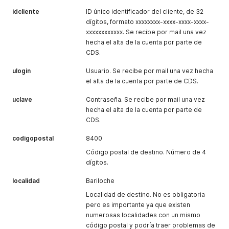
"PorcentajeDeIvaTxt"
:
"21,00 %"
,
idcliente
ID único identificador del cliente, de 32
"ValoresIncluyenIva"
:
"NO"
dígitos, formato xxxxxxxx-xxxx-xxxx-xxxx-
}
,
xxxxxxxxxxxx. Se recibe por mail una vez
{
hecha el alta de la cuenta por parte de
"CodigoLinea"
:
"1000066554-1-2-T"
,
CDS.
"Valor"
:
31.28
,
"ValorTxt"
:
"$ 31,28"
,
ulogin
Usuario. Se recibe por mail una vez hecha
"HorasDesde"
:
48
,
"HorasHasta"
:
120
,
el alta de la cuenta por parte de CDS.
"HorasDesdeTxt"
:
"48 Hs."
,
"HorasHastaTxt"
:
"120 Hs."
,
uclave
Contraseña. Se recibe por mail una vez
"HorasDesdeHastaTxt"
:
"48 / 120 Hs."
,
hecha el alta de la cuenta por parte de
"Descripcion"
:
"Entrega en domicilio"
,
CDS.
"TipoDeEntrega"
:
"E"
,
"Via"
:
"T"
,
codigopostal
8400
"DescripcionLarga"
:
""
,
Código postal de destino. Número de 4
"DescripcionParaWeb"
:
""
,
dígitos.
"ValorAdicionalRetiro"
:
8.76
,
"ValorAdicionalRetiroTxt"
:
"$ 8,76"
,
localidad
Bariloche
"ValorAdicionalReceptoria"
:
4.38
,
"ValorAdicionalReceptoriaTxt"
:
"$ 4,38"
,
Localidad de destino. No es obligatoria
"PorcentajeDeIva"
:
21
,
pero es importante ya que existen
"PorcentajeDeIvaTxt"
:
"21,00 %"
,
numerosas localidades con un mismo
"ValoresIncluyenIva"
:
"NO"
código postal y podría traer problemas de
}