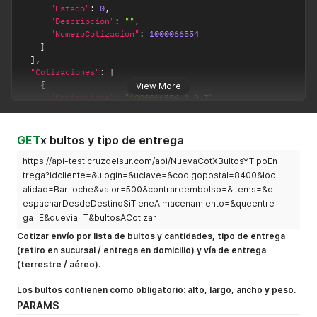
"Estado"
:
0
,
"Descripcion"
:
""
,
"NumeroCotizacion"
:
1000066554
}
]
,
"Cotizaciones"
:
[
{
View More
"CodigoLinea"
:
"1000066554-1-0-T"
,
"Valor"
:
26.9
,
"ValorTxt"
:
"$ 26,90"
,
"HorasDesde"
:
36
,
GET
x bultos y tipo de entrega
"HorasHasta"
:
84
,
https://api-test.cruzdelsur.com/api/NuevaCotXBultosYTipoEn
"HorasDesdeTxt"
:
"36 Hs."
,
"HorasHastaTxt"
:
"84 Hs."
,
trega?idcliente=&ulogin=&uclave=&codigopostal=8400&loc
"HorasDesdeHastaTxt"
:
"36 / 84 Hs."
,
alidad=Bariloche&valor=500&contrareembolso=&items=&d
"Descripcion"
:
"Retiro en sucursal"
,
espacharDesdeDestinoSiTieneAlmacenamiento=&queentre
"TipoDeEntrega"
:
"R"
,
ga=E&quevia=T&bultosACotizar
"Via"
:
"T"
,
Cotizar envío por lista de bultos y cantidades, tipo de entrega
"DescripcionLarga"
:
"Retiro en sucursal [Bariloche] V
(retiro en sucursal / entrega en domicilio) y vía de entrega
"DescripcionParaWeb"
:
""
,
"ValorAdicionalRetiro"
:
8.76
,
(terrestre / aéreo).
"ValorAdicionalRetiroTxt"
:
"$ 8,76"
,
"ValorAdicionalReceptoria"
:
4.38
,
Los bultos contienen como obligatorio: alto, largo, ancho y peso.
"ValorAdicionalReceptoriaTxt"
:
"$ 4,38"
,
PARAMS
"PorcentajeDeIva"
:
21
,