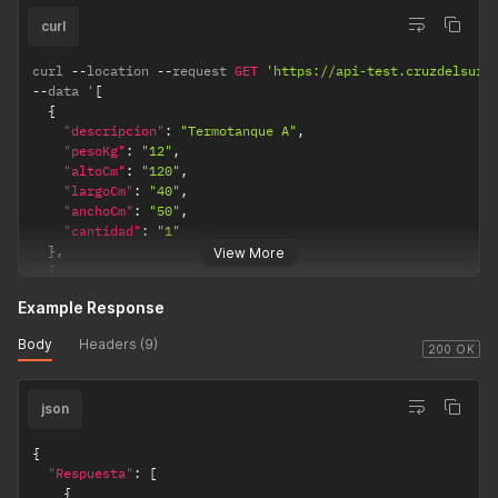
}
]
curl
curl 
--
location 
--
request 
GET
'https://api-test.cruzdelsur.
--
data '
[
{
"descripcion"
:
"Termotanque A"
,
"pesoKg"
:
"12"
,
"altoCm"
:
"120"
,
"largoCm"
:
"40"
,
"anchoCm"
:
"50"
,
"cantidad"
:
"1"
}
,
View More
{
"descripcion"
:
"Caja"
,
Example Response
"pesoKg"
:
"3"
,
"altoCm"
:
"20"
,
Body
Headers (9)
"largoCm"
:
"20"
,
200 OK
"anchoCm"
:
"20"
,
"cantidad"
:
"3"
json
}
]
'
{
"Respuesta"
:
[
{