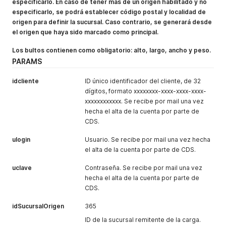
especificarlo. En caso de tener más de un origen habilitado y no
"PorcentajeDeIvaTxt"
:
"21,00 %"
,
especificarlo, se podrá establecer código postal y localidad de
"ValoresIncluyenIva"
:
"NO"
origen para definir la sucursal. Caso contrario, se generará desde
}
el origen que haya sido marcado como principal.
]
,
"Sucursal"
:
[
Los bultos contienen como obligatorio: alto, largo, ancho y peso.
{
PARAMS
"IdSucursal"
:
408
,
"Nombre"
:
"Bariloche"
,
"Ciudad"
:
"Bariloche"
,
idcliente
ID único identificador del cliente, de 32
"Provincia"
:
"Río Negro"
,
dígitos, formato xxxxxxxx-xxxx-xxxx-xxxx-
"Domicilio"
:
"Vereertbrügghen 2030 (ex 1730)"
,
xxxxxxxxxxxx. Se recibe por mail una vez
"CP"
:
"8403"
,
hecha el alta de la cuenta por parte de
"Telefono"
:
"(0294) 442 6000 / 1771"
,
CDS.
"Email"
:
"info-bariloche@cruzdelsur.com"
,
"Horario"
:
"L/V 8:00 a 18:00hs. - S 9:00 a 13:00 hs."
ulogin
Usuario. Se recibe por mail una vez hecha
"Longitud"
:
-
71.281
,
el alta de la cuenta por parte de CDS.
"Latitud"
:
-
41.129
}
uclave
Contraseña. Se recibe por mail una vez
]
hecha el alta de la cuenta por parte de
}
CDS.
idSucursalOrigen
365
ID de la sucursal remitente de la carga.