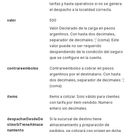
tarifas y hasta operativos si no se genera
]
,
el despacho a la localidad correcta.
"Sucursal"
:
[
{
valor
500
"IdSucursal"
:
408
,
"Nombre"
:
"Bariloche"
,
Valor Declarado de la carga en pesos
"Ciudad"
:
"Bariloche"
,
argentinos. Con hasta dos decimales,
"Provincia"
:
"Río Negro"
,
separador de decimales: ‘,’ (coma). Este
"Domicilio"
:
"Vereertbrügghen 2030 (ex 1730)"
,
valor puede no ser requerido
"CP"
:
"8403"
,
despendiendo de la condición del seguro
"Telefono"
:
"(0294) 442 6000 / 1771"
,
"Email"
:
"info-bariloche@cruzdelsur.com"
que se configure en la cuenta.
,
"Horario"
:
"L/V 8:00 a 18:00hs. - S 9:00 a 13:00 hs."
contrareembolso
"Longitud"
:
-
71.281
Contrareembolso a cobrar en pesos
,
"Latitud"
:
-
41.129
argentinos por el destinatario. Con hasta
}
dos decimales, separador de decimales: ‘,’
]
(coma).
}
items
Items a cotizar. Solo válido para clientes
con tarifa por item vendido. Numero
entero sin decimales.
despacharDesdeDe
Si la sucursal de destino tiene
stinoSiTieneAlmace
almacenamiento y preparación de
namiento
pedidos, se cotizará con origen en dicha