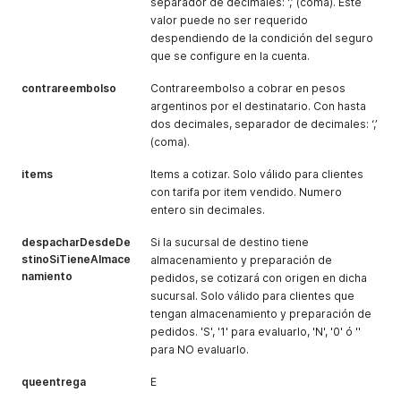
separador de decimales: ‘,’ (coma). Este
valor puede no ser requerido
despendiendo de la condición del seguro
que se configure en la cuenta.
contrareembolso
Contrareembolso a cobrar en pesos
argentinos por el destinatario. Con hasta
dos decimales, separador de decimales: ‘,’
(coma).
items
Items a cotizar. Solo válido para clientes
con tarifa por item vendido. Numero
entero sin decimales.
despacharDesdeDe
Si la sucursal de destino tiene
stinoSiTieneAlmace
almacenamiento y preparación de
namiento
pedidos, se cotizará con origen en dicha
sucursal. Solo válido para clientes que
tengan almacenamiento y preparación de
pedidos. 'S', '1' para evaluarlo, 'N', '0' ó ''
para NO evaluarlo.
queentrega
E