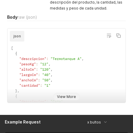
descripción del producto, la cantidad, las
medidas y peso de cada unidad.
Body
raw
(json)
json
[
{
"descripcion"
:
"Termotanque A"
,
"pesoKg"
:
"12"
,
"altoCm"
:
"120"
,
"largoCm"
:
"40"
,
"anchoCm"
:
"50"
,
"cantidad"
:
"1"
}
,
{
View More
"descripcion"
:
"Caja"
,
"pesoKg"
:
"3"
,
"altoCm"
:
"20"
,
"largoCm"
:
"20"
,
Example Request
x bultos
"anchoCm"
:
"20"
,
"cantidad"
:
"3"