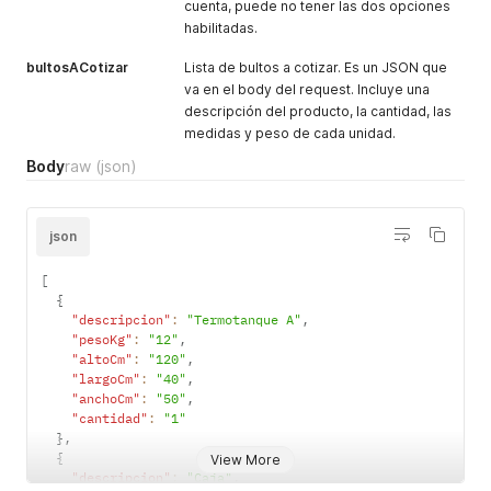
cuenta, puede no tener las dos opciones
habilitadas.
bultosACotizar
Lista de bultos a cotizar. Es un JSON que
va en el body del request. Incluye una
descripción del producto, la cantidad, las
medidas y peso de cada unidad.
Body
raw
(json)
json
[
{
"descripcion"
:
"Termotanque A"
,
"pesoKg"
:
"12"
,
"altoCm"
:
"120"
,
"largoCm"
:
"40"
,
"anchoCm"
:
"50"
,
"cantidad"
:
"1"
}
,
{
View More
"descripcion"
:
"Caja"
,