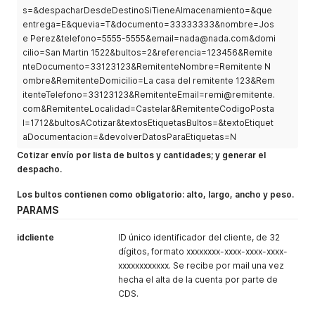
s=&despacharDesdeDestinoSiTieneAlmacenamiento=&que
"ValorAdicionalRetiro"
:
8.76
,
entrega=E&quevia=T&documento=33333333&nombre=Jos
"ValorAdicionalRetiroTxt"
:
"$ 8,76"
,
"ValorAdicionalReceptoria"
:
4.38
,
e Perez&telefono=5555-5555&email=nada@nada.com&domi
"ValorAdicionalReceptoriaTxt"
:
"$ 4,38"
,
cilio=San Martin 1522&bultos=2&referencia=123456&Remite
"PorcentajeDeIva"
:
21
,
nteDocumento=33123123&RemitenteNombre=Remitente N
"PorcentajeDeIvaTxt"
:
"21,00 %"
,
ombre&RemitenteDomicilio=La casa del remitente 123&Rem
"ValoresIncluyenIva"
:
"NO"
itenteTelefono=33123123&RemitenteEmail=remi@remitente.
}
com&RemitenteLocalidad=Castelar&RemitenteCodigoPosta
]
,
l=1712&bultosACotizar&textosEtiquetasBultos=&textoEtiquet
"Sucursal"
:
[
aDocumentacion=&devolverDatosParaEtiquetas=N
{
"IdSucursal"
:
408
,
Cotizar envío por lista de bultos y cantidades; y generar el
"Nombre"
:
"Bariloche"
,
despacho.
"Ciudad"
:
"Bariloche"
,
"Provincia"
:
"Río Negro"
,
Los bultos contienen como obligatorio: alto, largo, ancho y peso.
"Domicilio"
:
"Vereertbrügghen 2030 (ex 1730)"
,
PARAMS
"CP"
:
"8403"
,
"Telefono"
:
"(0294) 442 6000 / 1771"
,
idcliente
ID único identificador del cliente, de 32
"Email"
:
"info-bariloche@cruzdelsur.com"
,
dígitos, formato xxxxxxxx-xxxx-xxxx-xxxx-
"Horario"
:
"L/V 8:00 a 18:00hs. - S 9:00 a 13:00 hs."
"Longitud"
:
-
71.281
xxxxxxxxxxxx. Se recibe por mail una vez
,
"Latitud"
:
-
41.129
hecha el alta de la cuenta por parte de
}
CDS.
]